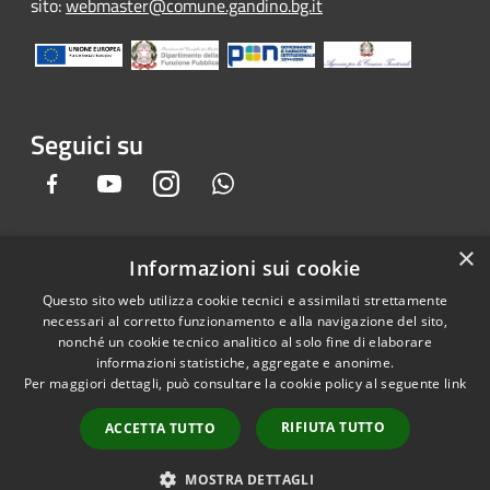
sito:
webmaster@comune.gandino.bg.it
Seguici su
Facebook
Youtube
Instagram
Whatsapp
×
Informazioni sui cookie
RSS
Copyright © 2026 • Comune di
Questo sito web utilizza cookie tecnici e assimilati strettamente
Accessibilità
Gandino • Powered by
necessari al corretto funzionamento e alla navigazione del sito,
Privacy
Municipium
Accesso
•
nonché un cookie tecnico analitico al solo fine di elaborare
informazioni statistiche, aggregate e anonime.
Cookie
redazione
Per maggiori dettagli, può consultare la cookie policy al seguente
link
Mappa del sito
Credits
RIFIUTA TUTTO
ACCETTA TUTTO
Dichiarazione e Feedback
accessibilità sito e app
MOSTRA DETTAGLI