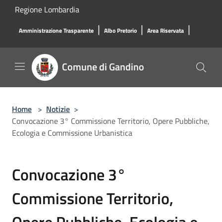
Salta al contenuto principale
Regione Lombardia
|
|
|
Amministrazione Trasparente
Albo Pretorio
Area Riservata
Comune di Gandino
Home
>
Notizie
>
Convocazione 3° Commissione Territorio, Opere Pubbliche,
Ecologia e Commissione Urbanistica
Convocazione 3°
Commissione Territorio,