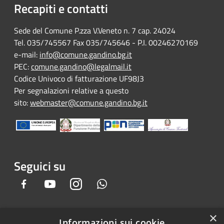
Recapiti e contatti
Sede del Comune P.zza V.Veneto n. 7 cap. 24024
Tel. 035/745567 Fax 035/745646 - P.I. 00246270169
e-mail:
info@comune.gandino.bg.it
PEC:
comune.gandino@legalmail.it
Codice Univoco di fatturazione UF98J3
Per segnalazioni relative a questo
sito:
webmaster@comune.gandino.bg.it
Seguici su
Facebook
Youtube
Instagram
Whatsapp
×
Informazioni sui cookie