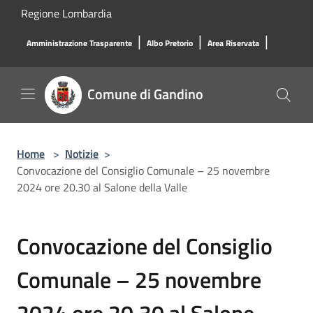
Salta al contenuto principale
Regione Lombardia
|
|
|
Amministrazione Trasparente
Albo Pretorio
Area Riservata
Comune di Gandino
Home
>
Notizie
>
Convocazione del Consiglio Comunale – 25 novembre
2024 ore 20.30 al Salone della Valle
Convocazione del Consiglio
Comunale – 25 novembre