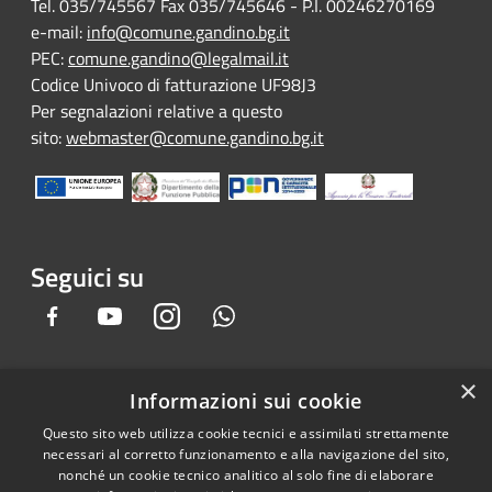
Tel. 035/745567 Fax 035/745646 - P.I. 00246270169
e-mail:
info@comune.gandino.bg.it
PEC:
comune.gandino@legalmail.it
Codice Univoco di fatturazione UF98J3
Per segnalazioni relative a questo
sito:
webmaster@comune.gandino.bg.it
Seguici su
Facebook
Youtube
Instagram
Whatsapp
×
Informazioni sui cookie
RSS
Copyright © 2026 • Comune di
Questo sito web utilizza cookie tecnici e assimilati strettamente
Accessibilità
Gandino • Powered by
necessari al corretto funzionamento e alla navigazione del sito,
Privacy
Municipium
Accesso
•
nonché un cookie tecnico analitico al solo fine di elaborare