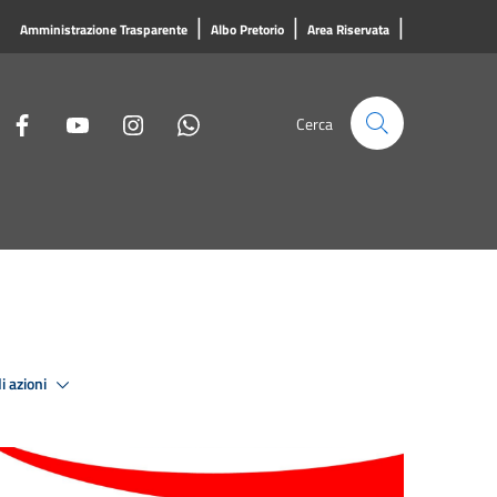
|
|
|
Amministrazione Trasparente
Albo Pretorio
Area Riservata
Cerca
i azioni