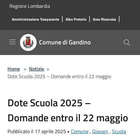
Salta al contenuto principale
Regione Lombardia
|
|
|
Amministrazione Trasparente
Albo Pretorio
Area Riservata
Comune di Gandino
Home
>
Notizie
>
Dote Scuola 2025 – Domande entro il 22 maggio
Dote Scuola 2025 –
Domande entro il 22 maggio
Pubblicato il 17 aprile 2025 •
Comune
,
Giovani
,
Scuola