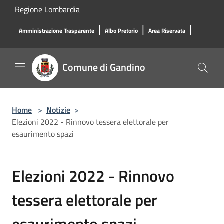
Salta al contenuto principale
Regione Lombardia
|
|
|
Amministrazione Trasparente
Albo Pretorio
Area Riservata
Comune di Gandino
Home
>
Notizie
>
Elezioni 2022 - Rinnovo tessera elettorale per
esaurimento spazi
Elezioni 2022 - Rinnovo
tessera elettorale per