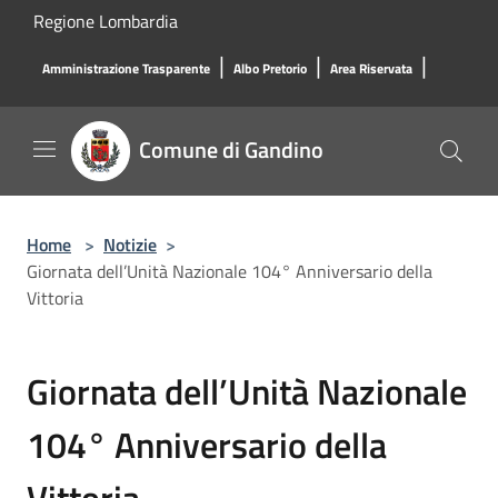
Salta al contenuto principale
Regione Lombardia
|
|
|
Amministrazione Trasparente
Albo Pretorio
Area Riservata
Comune di Gandino
Home
>
Notizie
>
Giornata dell’Unità Nazionale 104° Anniversario della
Vittoria
Giornata dell’Unità Nazionale
104° Anniversario della