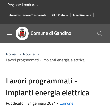
Salta al contenuto principale
Regione Lombardia
|
|
|
Amministrazione Trasparente
Albo Pretorio
Area Riservata
Comune di Gandino
Home
>
Notizie
>
Lavori programmati - impianti energia elettrica
Lavori programmati -
impianti energia elettrica
Pubblicato il 31 gennaio 2024 •
Comune