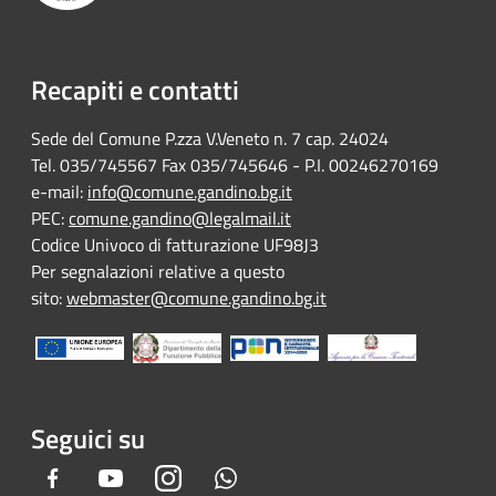
Recapiti e contatti
Sede del Comune P.zza V.Veneto n. 7 cap. 24024
Tel. 035/745567 Fax 035/745646 - P.I. 00246270169
e-mail:
info@comune.gandino.bg.it
PEC:
comune.gandino@legalmail.it
Codice Univoco di fatturazione UF98J3
Per segnalazioni relative a questo
sito:
webmaster@comune.gandino.bg.it
Seguici su
Facebook
Youtube
Instagram
Whatsapp