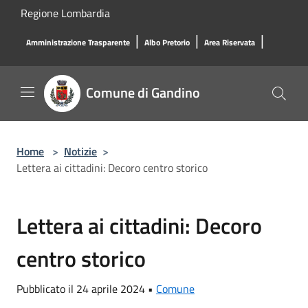
Salta al contenuto principale
Regione Lombardia
|
|
|
Amministrazione Trasparente
Albo Pretorio
Area Riservata
Comune di Gandino
Home
>
Notizie
>
Lettera ai cittadini: Decoro centro storico
Lettera ai cittadini: Decoro
centro storico
Pubblicato il 24 aprile 2024 •
Comune