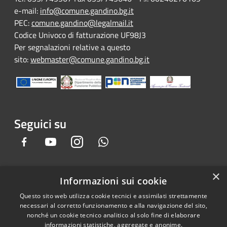
e-mail:
info@comune.gandino.bg.it
PEC:
comune.gandino@legalmail.it
Codice Univoco di fatturazione UF98J3
Per segnalazioni relative a questo
sito:
webmaster@comune.gandino.bg.it
Seguici su
Facebook
Youtube
Instagram
Whatsapp
×
Informazioni sui cookie
RSS
Copyright © 2026 • Comune di
Questo sito web utilizza cookie tecnici e assimilati strettamente
Accessibilità
Gandino • Powered by
necessari al corretto funzionamento e alla navigazione del sito,
Privacy
Municipium
Accesso
•
nonché un cookie tecnico analitico al solo fine di elaborare
informazioni statistiche, aggregate e anonime.
Cookie