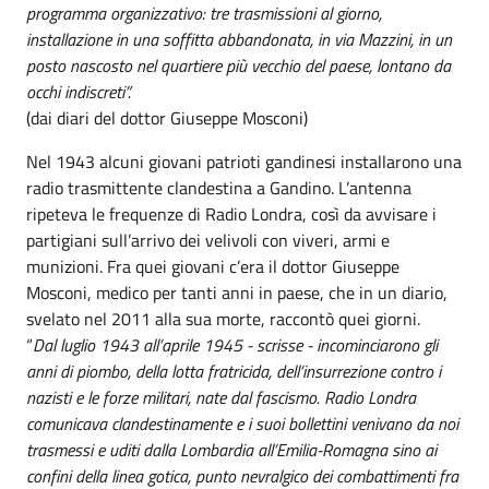
programma organizzativo: tre trasmissioni al giorno,
installazione in una soffitta abbandonata, in via Mazzini, in un
posto nascosto nel quartiere più vecchio del paese, lontano da
occhi indiscreti”.
(dai diari del dottor Giuseppe Mosconi)
Nel 1943 alcuni giovani patrioti gandinesi installarono una
radio trasmittente clandestina a Gandino. L’antenna
ripeteva le frequenze di Radio Londra, così da avvisare i
partigiani sull’arrivo dei velivoli con viveri, armi e
munizioni. Fra quei giovani c’era il dottor Giuseppe
Mosconi, medico per tanti anni in paese, che in un diario,
svelato nel 2011 alla sua morte, raccontò quei giorni.
“
Dal luglio 1943 all’aprile 1945 - scrisse - incominciarono gli
anni di piombo, della lotta fratricida, dell’insurrezione contro i
nazisti e le forze militari, nate dal fascismo. Radio Londra
comunicava clandestinamente e i suoi bollettini venivano da noi
trasmessi e uditi dalla Lombardia all’Emilia-Romagna sino ai
confini della linea gotica, punto nevralgico dei combattimenti fra