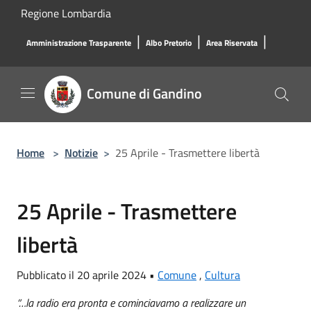
Salta al contenuto principale
Regione Lombardia
|
|
|
Amministrazione Trasparente
Albo Pretorio
Area Riservata
Comune di Gandino
Home
>
Notizie
>
25 Aprile - Trasmettere libertà
25 Aprile - Trasmettere
libertà
Pubblicato il 20 aprile 2024 •
Comune
,
Cultura
“…la radio era pronta e cominciavamo a realizzare un