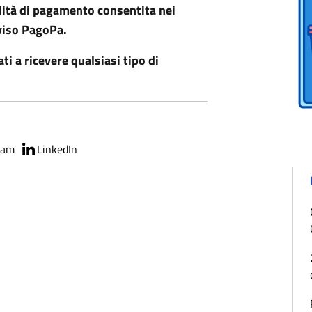
lità di pagamento consentita nei
viso PagoPa
.
ti a ricevere
qualsiasi tipo di
ram
LinkedIn