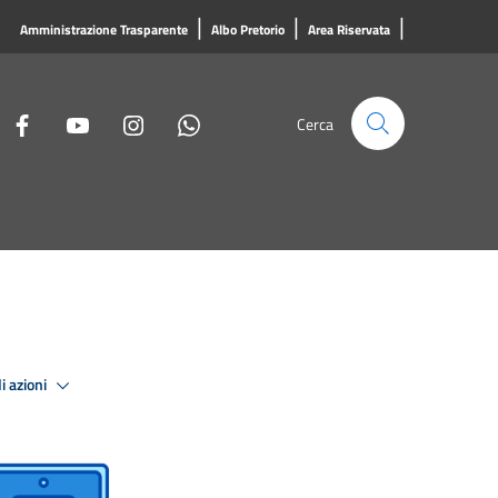
|
|
|
Amministrazione Trasparente
Albo Pretorio
Area Riservata
Cerca
i azioni