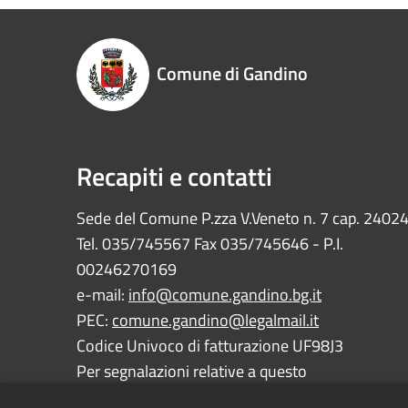
Comune di Gandino
Recapiti e contatti
Sede del Comune P.zza V.Veneto n. 7 cap. 2402
Tel. 035/745567 Fax 035/745646 - P.I.
00246270169
e-mail:
info@comune.gandino.bg.it
PEC:
comune.gandino@legalmail.it
Codice Univoco di fatturazione UF98J3
Per segnalazioni relative a questo
sito:
webmaster@comune.gandino.bg.it