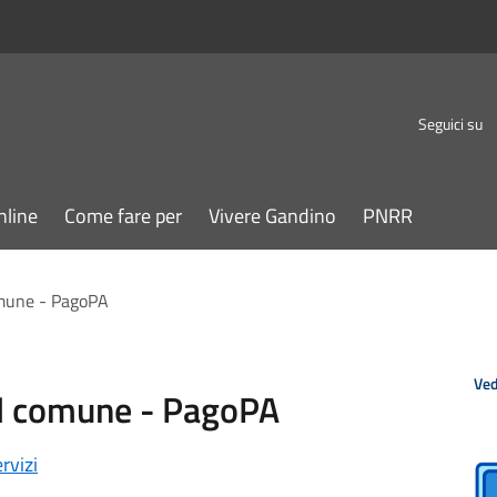
Seguici su
nline
Come fare per
Vivere Gandino
PNRR
omune - PagoPA
Ved
al comune - PagoPA
rvizi