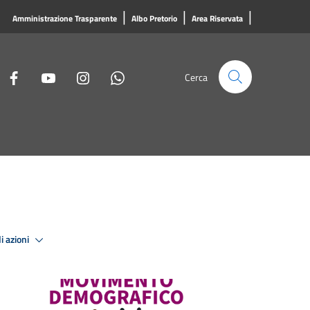
|
|
|
Amministrazione Trasparente
Albo Pretorio
Area Riservata
Cerca
i azioni