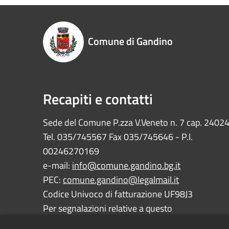
Comune di Gandino
Recapiti e contatti
Sede del Comune P.zza V.Veneto n. 7 cap. 2402
Tel. 035/745567 Fax 035/745646 - P.I.
00246270169
e-mail:
info@comune.gandino.bg.it
PEC:
comune.gandino@legalmail.it
Codice Univoco di fatturazione UF98J3
Per segnalazioni relative a questo
sito:
webmaster@comune.gandino.bg.it