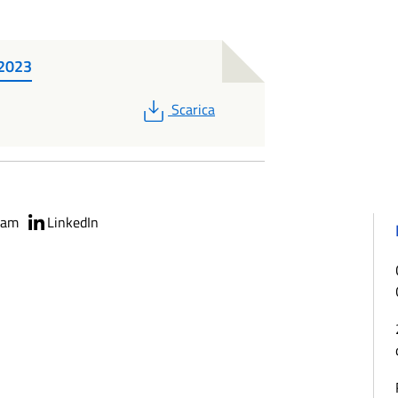
 2023
PDF
Scarica
ram
LinkedIn