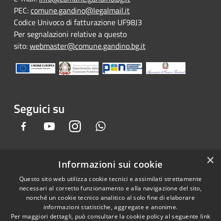
PEC:
comune.gandino@legalmail.it
Codice Univoco di fatturazione UF98J3
Per segnalazioni relative a questo
sito:
webmaster@comune.gandino.bg.it
Seguici su
Facebook
Youtube
Instagram
Whatsapp
×
Informazioni sui cookie
RSS
Copyright © 2026 • Comune di
Questo sito web utilizza cookie tecnici e assimilati strettamente
Accessibilità
Gandino • Powered by
necessari al corretto funzionamento e alla navigazione del sito,
Privacy
Municipium
Accesso
•
nonché un cookie tecnico analitico al solo fine di elaborare
informazioni statistiche, aggregate e anonime.
Cookie
redazione
Per maggiori dettagli, può consultare la cookie policy al seguente
link
Mappa del sito