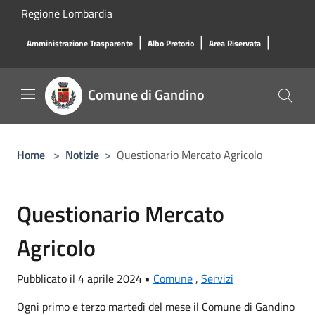
Salta al contenuto principale
Regione Lombardia
|
|
|
Amministrazione Trasparente
Albo Pretorio
Area Riservata
Comune di Gandino
Home
>
Notizie
>
Questionario Mercato Agricolo
Questionario Mercato
Agricolo
Pubblicato il 4 aprile 2024 •
Comune
,
Servizi
Ogni primo e terzo martedì del mese il Comune di Gandino