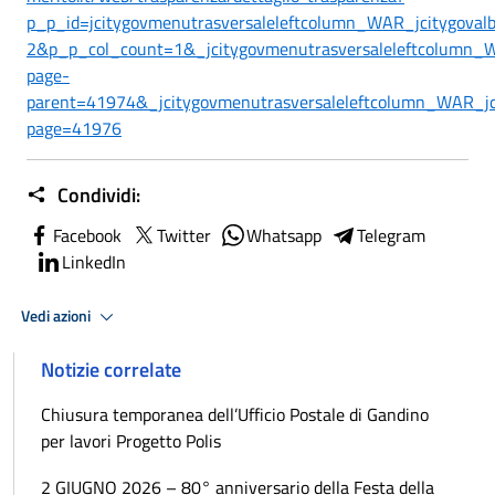
p_p_id=jcitygovmenutrasversaleleftcolumn_WAR_jcitygova
2&p_p_col_count=1&_jcitygovmenutrasversaleleftcolumn_WA
page-
parent=41974&_jcitygovmenutrasversaleleftcolumn_WAR_jci
page=41976
Condividi:
Facebook
Twitter
Whatsapp
Telegram
LinkedIn
Vedi azioni
Notizie correlate
Chiusura temporanea dell’Ufficio Postale di Gandino
per lavori Progetto Polis
2 GIUGNO 2026 – 80° anniversario della Festa della