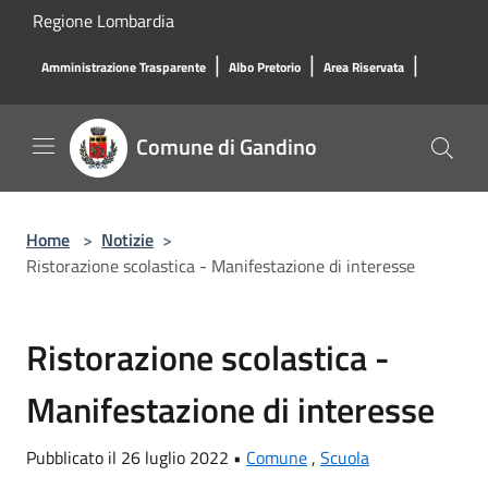
Salta al contenuto principale
Regione Lombardia
|
|
|
Amministrazione Trasparente
Albo Pretorio
Area Riservata
Comune di Gandino
Home
>
Notizie
>
Ristorazione scolastica - Manifestazione di interesse
Ristorazione scolastica -
Manifestazione di interesse
Pubblicato il 26 luglio 2022 •
Comune
,
Scuola