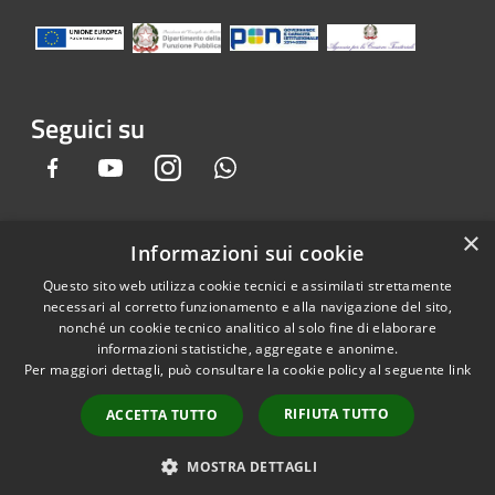
Seguici su
Facebook
Youtube
Instagram
Whatsapp
×
Informazioni sui cookie
RSS
Copyright © 2026 • Comune di
Questo sito web utilizza cookie tecnici e assimilati strettamente
Accessibilità
Gandino • Powered by
necessari al corretto funzionamento e alla navigazione del sito,
Privacy
Municipium
Accesso
•
nonché un cookie tecnico analitico al solo fine di elaborare
informazioni statistiche, aggregate e anonime.
Cookie
redazione
Per maggiori dettagli, può consultare la cookie policy al seguente
link
Mappa del sito
Credits
RIFIUTA TUTTO
ACCETTA TUTTO
Dichiarazione e Feedback
accessibilità sito e app
MOSTRA DETTAGLI