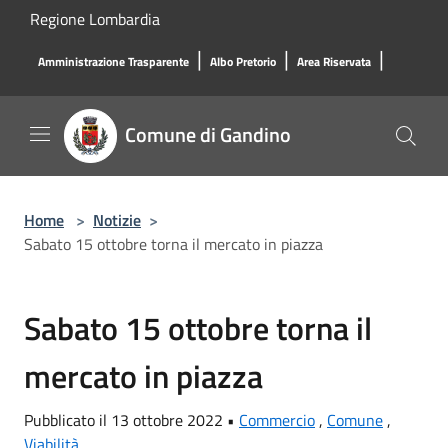
Salta al contenuto principale
Regione Lombardia
|
|
|
Amministrazione Trasparente
Albo Pretorio
Area Riservata
Comune di Gandino
Home
>
Notizie
>
Sabato 15 ottobre torna il mercato in piazza
Sabato 15 ottobre torna il
mercato in piazza
Pubblicato il 13 ottobre 2022 •
Commercio
,
Comune
,
Viabilità