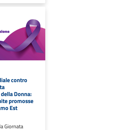
iale contro
ta
 della Donna:
tuite promosse
amo Est
la Giornata