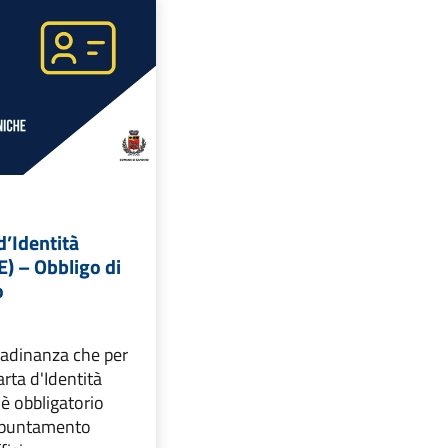
d’Identità
E) – Obbligo di
o
ttadinanza che per
Carta d'Identità
 è obbligatorio
ppuntamento