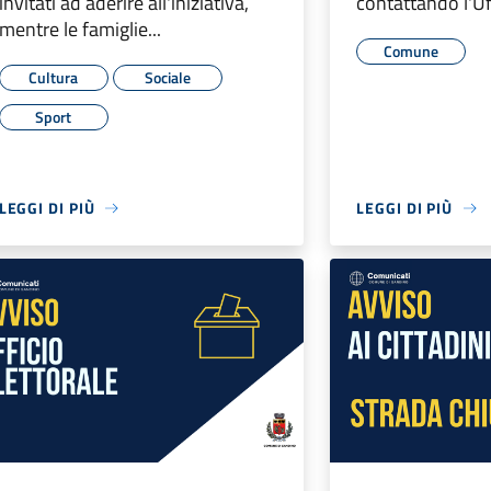
invitati ad aderire all'iniziativa,
contattando l'Uff
mentre le famiglie...
Comune
Cultura
Sociale
Sport
LEGGI DI PIÙ
LEGGI DI PIÙ