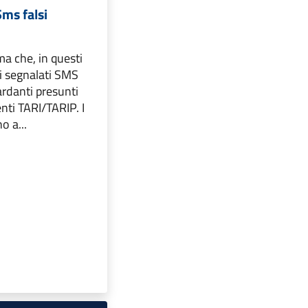
Sms falsi
a che, in questi
ti segnalati SMS
ardanti presunti
ti TARI/TARIP. I
o a...