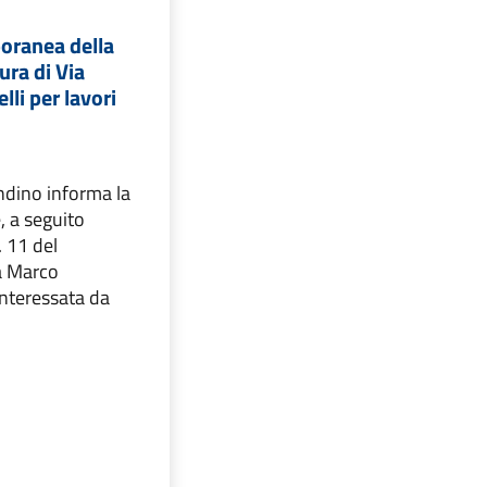
oranea della
sura di Via
lli per lavori
ndino informa la
, a seguito
. 11 del
a Marco
 interessata da