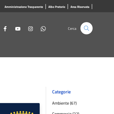
|
|
|
Amministrazione Trasparente
Albo Pretorio
Area Riservata
Cerca
Categorie
Ambiente (67)
Commercio (22)