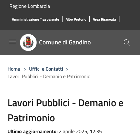
Salta al contenuto principale
Regione Lombardia
|
|
|
Amministrazione Trasparente
Albo Pretorio
Area Riservata
Comune di Gandino
Home
>
Uffici e Contatti
>
Lavori Pubblici - Demanio e Patrimonio
Lavori Pubblici - Demanio e
Patrimonio
Ultimo aggiornamento
: 2 aprile 2025, 12:35