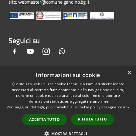
sito:
webmaster@comune.gandino.bg.it
Seguici su
Facebook
Youtube
Instagram
Whatsapp
×
Informazioni sui cookie
RSS
Copyright © 2026 • Comune di
Questo sito web utilizza cookie tecnici e assimilati strettamente
Accessibilità
Gandino • Powered by
necessari al corretto funzionamento e alla navigazione del sito,
Privacy
Municipium
Accesso
•
nonché un cookie tecnico analitico al solo fine di elaborare
informazioni statistiche, aggregate e anonime.
Cookie
redazione
Per maggiori dettagli, può consultare la cookie policy al seguente
link
Mappa del sito
Credits
RIFIUTA TUTTO
ACCETTA TUTTO
Dichiarazione e Feedback
accessibilità sito e app
MOSTRA DETTAGLI