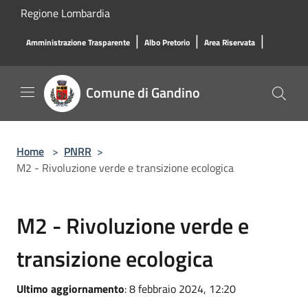
Salta al contenuto principale
Regione Lombardia
|
|
|
Amministrazione Trasparente
Albo Pretorio
Area Riservata
Comune di Gandino
Home
>
PNRR
>
M2 - Rivoluzione verde e transizione ecologica
M2 - Rivoluzione verde e
transizione ecologica
Ultimo aggiornamento
: 8 febbraio 2024, 12:20