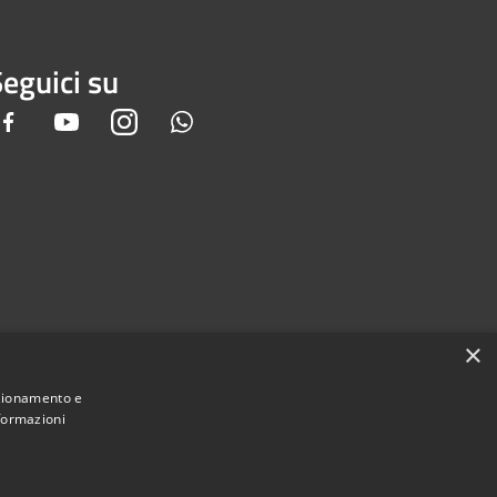
eguici su
Facebook
Youtube
Instagram
Whatsapp
×
nzionamento e
nformazioni