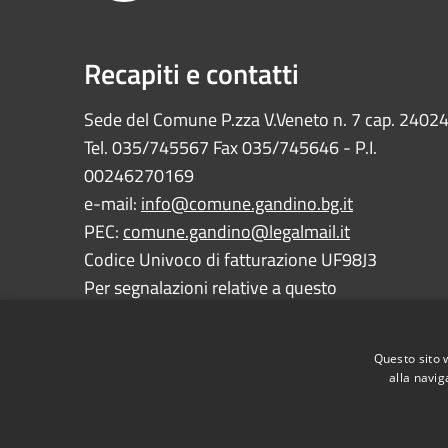
Recapiti e contatti
Sede del Comune P.zza V.Veneto n. 7 cap. 2402
Tel. 035/745567 Fax 035/745646 - P.I.
00246270169
e-mail:
info@comune.gandino.bg.it
PEC:
comune.gandino@legalmail.it
Codice Univoco di fatturazione UF98J3
Per segnalazioni relative a questo
sito:
webmaster@comune.gandino.bg.it
Questo sito 
alla navig