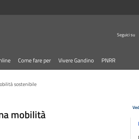
Seguici su
nline
Come fare per
Vivere Gandino
PNRR
bilità sostenibile
Ved
na mobilità