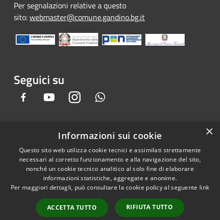
Per segnalazioni relative a questo
sito:
webmaster@comune.gandino.bg.it
Seguici su
Facebook
Youtube
Instagram
Whatsapp
×
Informazioni sui cookie
RSS
Copyright © 2026 • Comune di
Questo sito web utilizza cookie tecnici e assimilati strettamente
Accessibilità
Gandino • Powered by
necessari al corretto funzionamento e alla navigazione del sito,
Privacy
Municipium
Accesso
•
nonché un cookie tecnico analitico al solo fine di elaborare
informazioni statistiche, aggregate e anonime.
Cookie
redazione
Per maggiori dettagli, può consultare la cookie policy al seguente
link
Mappa del sito
Credits
RIFIUTA TUTTO
ACCETTA TUTTO
Dichiarazione e Feedback