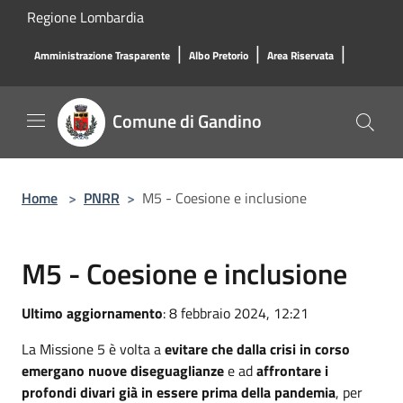
Salta al contenuto principale
Regione Lombardia
|
|
|
Amministrazione Trasparente
Albo Pretorio
Area Riservata
Comune di Gandino
Home
>
PNRR
>
M5 - Coesione e inclusione
M5 - Coesione e inclusione
Ultimo aggiornamento
: 8 febbraio 2024, 12:21
La Missione 5 è volta a
evitare che dalla crisi in corso
emergano nuove diseguaglianze
e ad
affrontare i
profondi divari già in essere prima della pandemia
, per