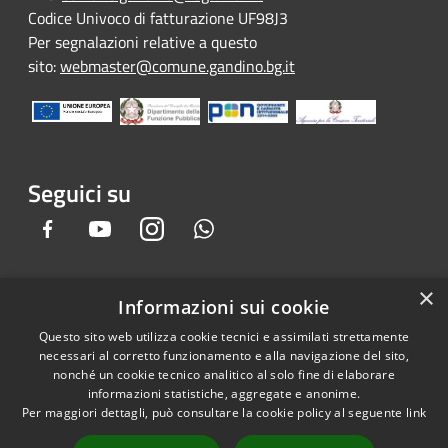
Codice Univoco di fatturazione UF98J3
Per segnalazioni relative a questo
sito:
webmaster@comune.gandino.bg.it
Seguici su
Facebook
Youtube
Instagram
Whatsapp
×
Informazioni sui cookie
RSS
Copyright © 2026 • Comune di
Questo sito web utilizza cookie tecnici e assimilati strettamente
Accessibilità
Gandino • Powered by
necessari al corretto funzionamento e alla navigazione del sito,
Privacy
Municipium
Accesso
•
nonché un cookie tecnico analitico al solo fine di elaborare
informazioni statistiche, aggregate e anonime.
Cookie
redazione
Per maggiori dettagli, può consultare la cookie policy al seguente
link
Mappa del sito
Credits