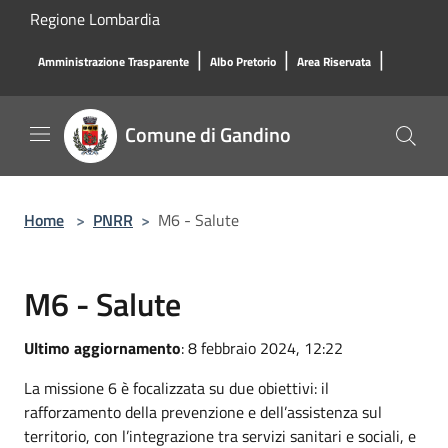
Salta al contenuto principale
Regione Lombardia
|
|
|
Amministrazione Trasparente
Albo Pretorio
Area Riservata
Comune di Gandino
Home
>
PNRR
>
M6 - Salute
M6 - Salute
Ultimo aggiornamento
: 8 febbraio 2024, 12:22
La missione 6 è focalizzata su due obiettivi: il
rafforzamento della prevenzione e dell’assistenza sul
territorio, con l’integrazione tra servizi sanitari e sociali, e