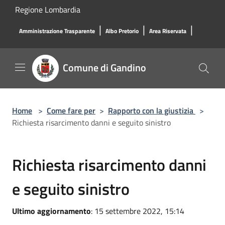
Salta al contenuto principale
Regione Lombardia
|
|
|
Amministrazione Trasparente
Albo Pretorio
Area Riservata
Comune di Gandino
Home
>
Come fare per
>
Rapporto con la giustizia
>
Richiesta risarcimento danni e seguito sinistro
Richiesta risarcimento danni
e seguito sinistro
Ultimo aggiornamento
: 15 settembre 2022, 15:14