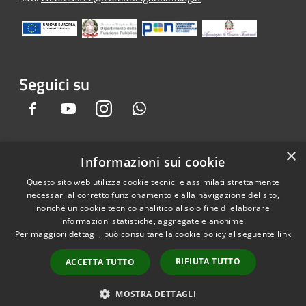
Seguici su
Facebook
Youtube
Instagram
Whatsapp
×
Informazioni sui cookie
RSS
Copyright © 2026 • Comune di
Questo sito web utilizza cookie tecnici e assimilati strettamente
Accessibilità
Gandino • Powered by
necessari al corretto funzionamento e alla navigazione del sito,
Privacy
Municipium
Accesso
•
nonché un cookie tecnico analitico al solo fine di elaborare
informazioni statistiche, aggregate e anonime.
Cookie
redazione
Per maggiori dettagli, può consultare la cookie policy al seguente
link
Mappa del sito
Credits
RIFIUTA TUTTO
ACCETTA TUTTO
Dichiarazione e Feedback
accessibilità sito e app
MOSTRA DETTAGLI