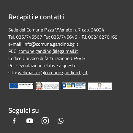
Recapiti e contatti
Sede del Comune P.zza V.Veneto n. 7 cap. 24024
Tel. 035/745567 Fax 035/745646 - P.I. 00246270169
e-mail:
info@comune.gandino.bg.it
PEC:
comune.gandino@legalmail.it
Codice Univoco di fatturazione UF98J3
Per segnalazioni relative a questo
sito:
webmaster@comune.gandino.bg.it
Seguici su
Facebook
Youtube
Instagram
Whatsapp