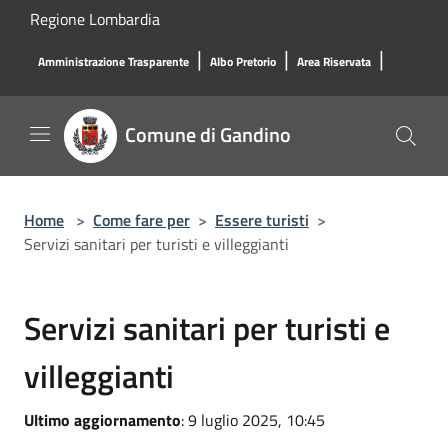
Salta al contenuto principale
Regione Lombardia
|
|
|
Amministrazione Trasparente
Albo Pretorio
Area Riservata
Comune di Gandino
Home
>
Come fare per
>
Essere turisti
>
Servizi sanitari per turisti e villeggianti
Servizi sanitari per turisti e
villeggianti
Ultimo aggiornamento
: 9 luglio 2025, 10:45