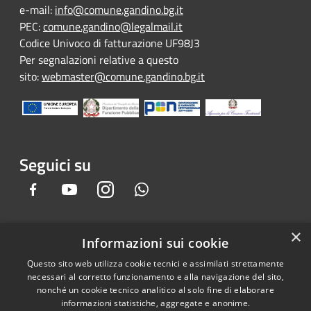
e-mail:
info@comune.gandino.bg.it
PEC:
comune.gandino@legalmail.it
Codice Univoco di fatturazione UF98J3
Per segnalazioni relative a questo
sito:
webmaster@comune.gandino.bg.it
Seguici su
Facebook
Youtube
Instagram
Whatsapp
×
Informazioni sui cookie
RSS
Copyright © 2026 • Comune di
Questo sito web utilizza cookie tecnici e assimilati strettamente
Accessibilità
Gandino • Powered by
necessari al corretto funzionamento e alla navigazione del sito,
Privacy
Municipium
Accesso
•
nonché un cookie tecnico analitico al solo fine di elaborare
informazioni statistiche, aggregate e anonime.
Cookie
redazione