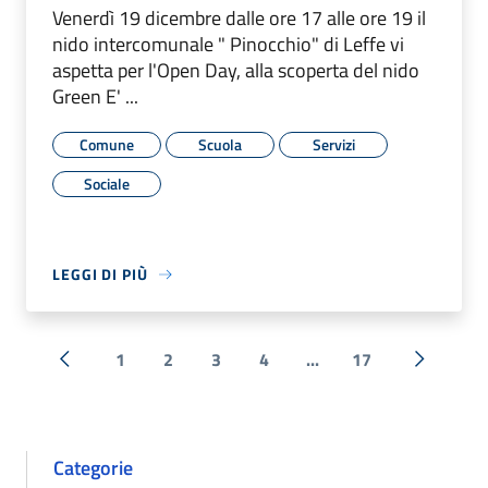
Venerdì 19 dicembre dalle ore 17 alle ore 19 il
nido intercomunale " Pinocchio" di Leffe vi
aspetta per l'Open Day, alla scoperta del nido
Green E' ...
Comune
Scuola
Servizi
Sociale
LEGGI DI PIÙ
1
2
3
4
...
17
« Precedente
Successi
Categorie