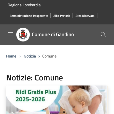
Salta al contenuto principale
Regione Lombardia
|
|
|
Amministrazione Trasparente
Albo Pretorio
Area Riservata
Comune di Gandino
Home
>
Notizie
>
Comune
Notizie: Comune