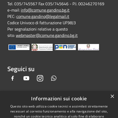
Tel. 035/745567 Fax 035/745646 - P.I. 00246270169
e-mail:
info@comune.gandino.bg.it
PEC:
comune.gandino@legalmail.it
Codice Univoco di fatturazione UF98J3
Per segnalazioni relative a questo
sito:
webmaster@comune.gandino.bg.it
Seguici su
Facebook
Youtube
Instagram
Whatsapp
×
Informazioni sui cookie
RSS
Copyright © 2026 • Comune di
Questo sito web utilizza cookie tecnici e assimilati strettamente
Accessibilità
Gandino • Powered by
necessari al corretto funzionamento e alla navigazione del sito,
Privacy
Municipium
Accesso
•
nonché un cookie tecnico analitico al solo fine di elaborare