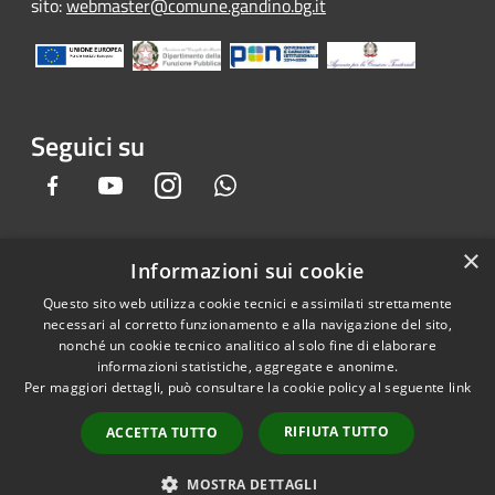
sito:
webmaster@comune.gandino.bg.it
Seguici su
Facebook
Youtube
Instagram
Whatsapp
×
Informazioni sui cookie
RSS
Copyright © 2026 • Comune di
Questo sito web utilizza cookie tecnici e assimilati strettamente
Accessibilità
Gandino • Powered by
necessari al corretto funzionamento e alla navigazione del sito,
Privacy
Municipium
Accesso
•
nonché un cookie tecnico analitico al solo fine di elaborare
informazioni statistiche, aggregate e anonime.
Cookie
redazione
Per maggiori dettagli, può consultare la cookie policy al seguente
link
Mappa del sito
Credits
RIFIUTA TUTTO
ACCETTA TUTTO
Dichiarazione e Feedback
accessibilità sito e app
MOSTRA DETTAGLI