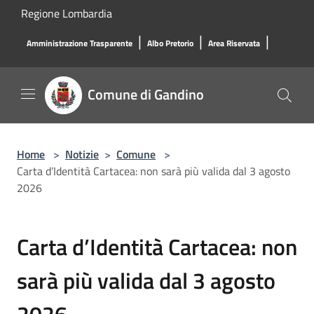
Salta al contenuto principale
Regione Lombardia
|
|
|
Amministrazione Trasparente
Albo Pretorio
Area Riservata
Comune di Gandino
Home
>
Notizie
>
Comune
>
Carta d’Identità Cartacea: non sarà più valida dal 3 agosto
2026
Carta d’Identità Cartacea: non
sarà più valida dal 3 agosto