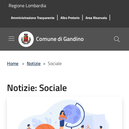
Salta al contenuto principale
Regione Lombardia
|
|
|
Amministrazione Trasparente
Albo Pretorio
Area Riservata
Comune di Gandino
Home
>
Notizie
>
Sociale
Notizie: Sociale