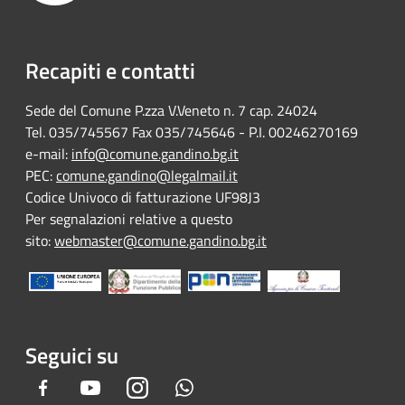
Recapiti e contatti
Sede del Comune P.zza V.Veneto n. 7 cap. 24024
Tel. 035/745567 Fax 035/745646 - P.I. 00246270169
e-mail:
info@comune.gandino.bg.it
PEC:
comune.gandino@legalmail.it
Codice Univoco di fatturazione UF98J3
Per segnalazioni relative a questo
sito:
webmaster@comune.gandino.bg.it
Seguici su
Facebook
Youtube
Instagram
Whatsapp