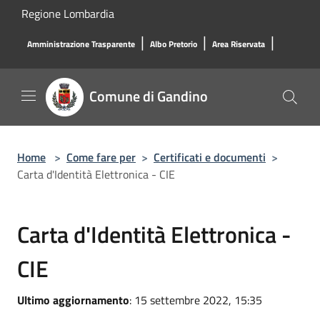
Salta al contenuto principale
Regione Lombardia
|
|
|
Amministrazione Trasparente
Albo Pretorio
Area Riservata
Comune di Gandino
Home
>
Come fare per
>
Certificati e documenti
>
Carta d'Identità Elettronica - CIE
Carta d'Identità Elettronica -
CIE
Ultimo aggiornamento
: 15 settembre 2022, 15:35