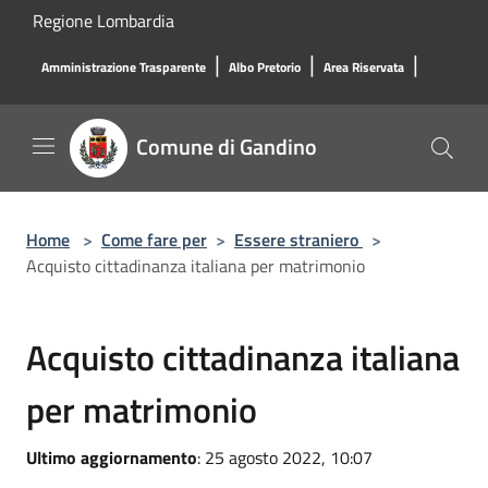
Salta al contenuto principale
Regione Lombardia
|
|
|
Amministrazione Trasparente
Albo Pretorio
Area Riservata
Comune di Gandino
Home
>
Come fare per
>
Essere straniero
>
Acquisto cittadinanza italiana per matrimonio
Acquisto cittadinanza italiana
per matrimonio
Ultimo aggiornamento
: 25 agosto 2022, 10:07