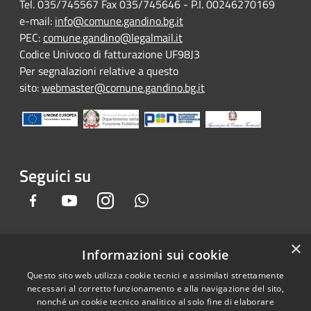
Tel. 035/745567 Fax 035/745646 - P.I. 00246270169
e-mail:
info@comune.gandino.bg.it
PEC:
comune.gandino@legalmail.it
Codice Univoco di fatturazione UF98J3
Per segnalazioni relative a questo
sito:
webmaster@comune.gandino.bg.it
Seguici su
Facebook
Youtube
Instagram
Whatsapp
×
Informazioni sui cookie
RSS
Copyright © 2026 • Comune di
Questo sito web utilizza cookie tecnici e assimilati strettamente
Accessibilità
Gandino • Powered by
necessari al corretto funzionamento e alla navigazione del sito,
Privacy
Municipium
Accesso
•
nonché un cookie tecnico analitico al solo fine di elaborare