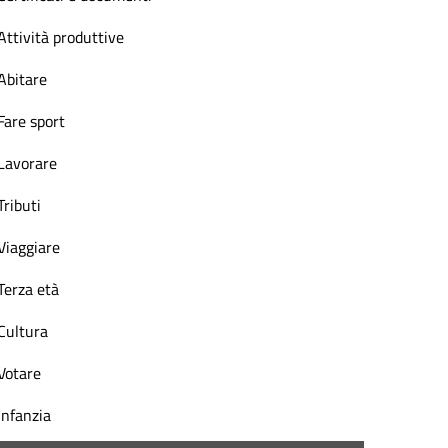
Attività produttive
Abitare
Fare sport
Lavorare
Tributi
Viaggiare
Terza età
Cultura
Votare
Infanzia