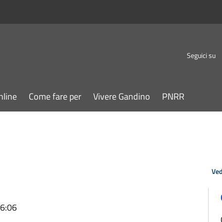
Seguici su
nline
Come fare per
Vivere Gandino
PNRR
Ved
16:06