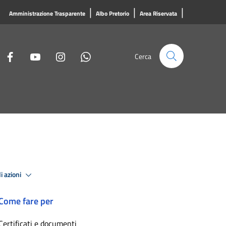
|
|
|
Amministrazione Trasparente
Albo Pretorio
Area Riservata
Cerca
i azioni
Come fare per
Certificati e documenti