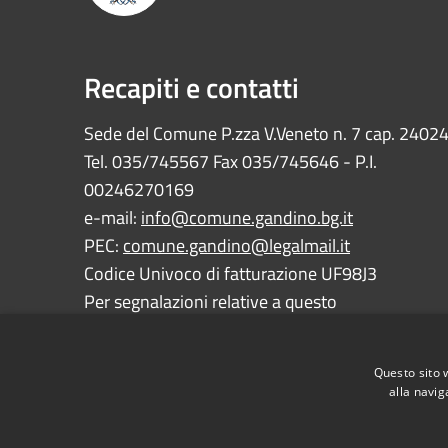
Recapiti e contatti
Sede del Comune P.zza V.Veneto n. 7 cap. 2402
Tel. 035/745567 Fax 035/745646 - P.I.
00246270169
e-mail:
info@comune.gandino.bg.it
PEC:
comune.gandino@legalmail.it
Codice Univoco di fatturazione UF98J3
Per segnalazioni relative a questo
sito:
webmaster@comune.gandino.bg.it
Questo sito 
alla navig