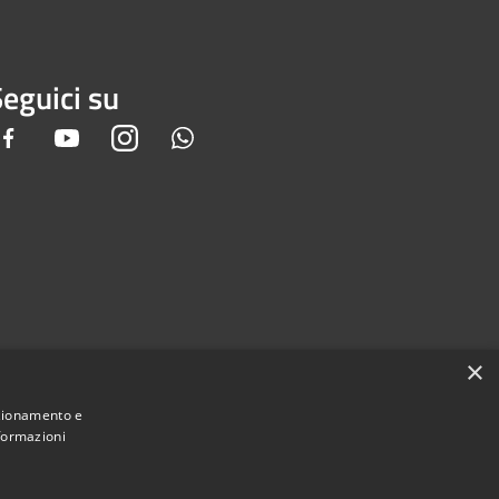
eguici su
Facebook
Youtube
Instagram
Whatsapp
×
nzionamento e
nformazioni