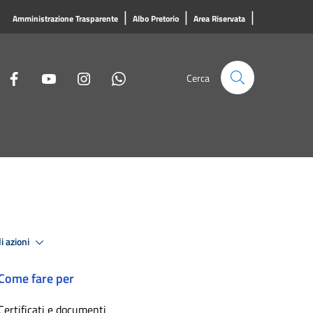
|
|
|
Amministrazione Trasparente
Albo Pretorio
Area Riservata
Cerca
i azioni
Come fare per
Certificati e documenti