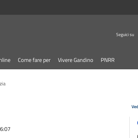
Seguici su
nline
Come fare per
Vivere Gandino
PNRR
zia
Ved
16:07