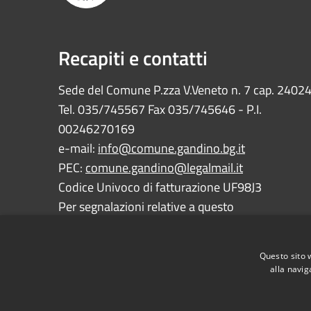
Recapiti e contatti
Sede del Comune P.zza V.Veneto n. 7 cap. 2402
Tel. 035/745567 Fax 035/745646 - P.I.
00246270169
e-mail:
info@comune.gandino.bg.it
PEC:
comune.gandino@legalmail.it
Codice Univoco di fatturazione UF98J3
Per segnalazioni relative a questo
sito:
webmaster@comune.gandino.bg.it
Questo sito 
alla navig