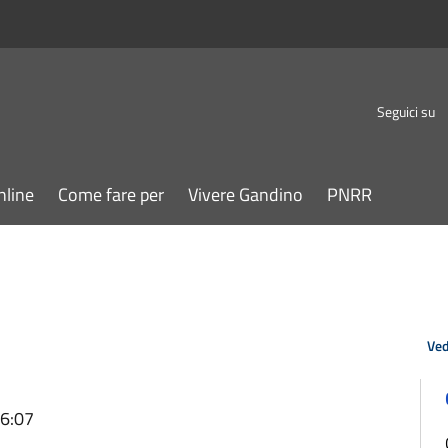
Seguici su
nline
Come fare per
Vivere Gandino
PNRR
Ved
16:07