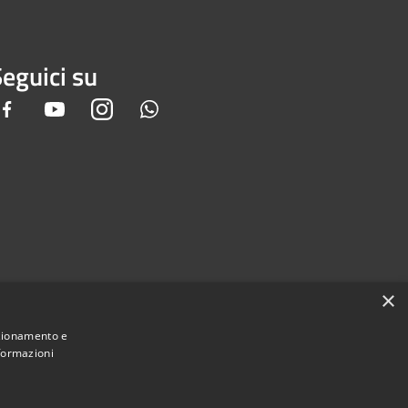
eguici su
Facebook
Youtube
Instagram
Whatsapp
×
nzionamento e
nformazioni