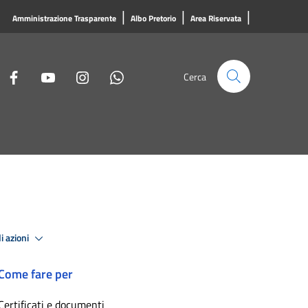
|
|
|
Amministrazione Trasparente
Albo Pretorio
Area Riservata
Cerca
i azioni
Come fare per
Certificati e documenti