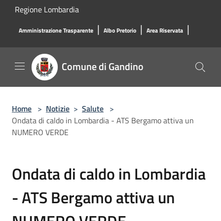
Salta al contenuto principale
Regione Lombardia
|
|
|
Amministrazione Trasparente
Albo Pretorio
Area Riservata
Comune di Gandino
Home
>
Notizie
>
Salute
>
Ondata di caldo in Lombardia - ATS Bergamo attiva un
NUMERO VERDE
Ondata di caldo in Lombardia
- ATS Bergamo attiva un