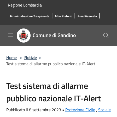
Salta al contenuto principale
Regione Lombardia
|
|
|
Amministrazione Trasparente
Albo Pretorio
Area Riservata
Comune di Gandino
Home
>
Notizie
>
Test sistema di allarme pubblico nazionale IT-Alert
Test sistema di allarme
pubblico nazionale IT-Alert
Pubblicato il 8 settembre 2023 •
Protezione Civile
,
Sociale