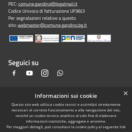
PEC:
comune.gandino@legalmail.it
Codice Univoco di fatturazione UF98J3
Per segnalazioni relative a questo
sito:
webmaster@comune.gandino.bg.it
Seguici su
Facebook
Youtube
Instagram
Whatsapp
×
Informazioni sui cookie
RSS
Copyright © 2026 • Comune di
Questo sito web utilizza cookie tecnici e assimilati strettamente
Accessibilità
Gandino • Powered by
necessari al corretto funzionamento e alla navigazione del sito,
Privacy
Municipium
Accesso
•
nonché un cookie tecnico analitico al solo fine di elaborare
informazioni statistiche, aggregate e anonime.
Cookie
redazione
Per maggiori dettagli, può consultare la cookie policy al seguente
link
Mappa del sito