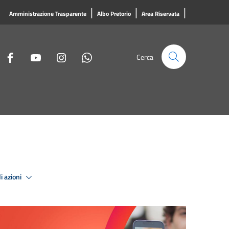
|
|
|
Amministrazione Trasparente
Albo Pretorio
Area Riservata
Cerca
i azioni