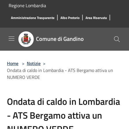
Salta al contenuto principale
Regione Lombardia
|
|
|
Amministrazione Trasparente
Albo Pretorio
Area Riservata
Comune di Gandino
Home
>
Notizie
>
Ondata di caldo in Lombardia - ATS Bergamo attiva un
NUMERO VERDE
Ondata di caldo in Lombardia
- ATS Bergamo attiva un