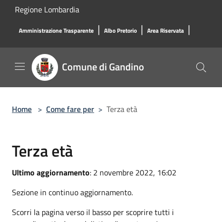
Salta al contenuto principale
Regione Lombardia
|
|
|
Amministrazione Trasparente
Albo Pretorio
Area Riservata
Comune di Gandino
Home
>
Come fare per
>
Terza età
Terza età
Ultimo aggiornamento
: 2 novembre 2022, 16:02
Sezione in continuo aggiornamento.
Scorri la pagina verso il basso per scoprire tutti i