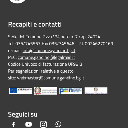
Recapiti e contatti
Sede del Comune P.zza V.Veneto n. 7 cap. 24024
Tel. 035/745567 Fax 035/745646 - P.I. 00246270169
e-mail:
info@comune.gandino.bg.it
PEC:
comune.gandino@legalmail.it
Codice Univoco di fatturazione UF98J3
Per segnalazioni relative a questo
sito:
webmaster@comune.gandino.bg.it
Seguici su
Facebook
Youtube
Instagram
Whatsapp