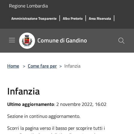
Salta al contenuto principale
Regione Lombardia
|
|
|
Amministrazione Trasparente
Albo Pretorio
Area Riservata
Comune di Gandino
Home
>
Come fare per
>
Infanzia
Infanzia
Ultimo aggiornamento
: 2 novembre 2022, 16:02
Sezione in continuo aggiornamento.
Scorri la pagina verso il basso per scoprire tutti i