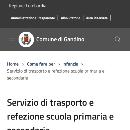
Salta al contenuto principale
Regione Lombardia
|
|
|
Amministrazione Trasparente
Albo Pretorio
Area Riservata
Comune di Gandino
Home
>
Come fare per
>
Infanzia
>
Servizio di trasporto e refezione scuola primaria e
secondaria
Servizio di trasporto e
refezione scuola primaria e