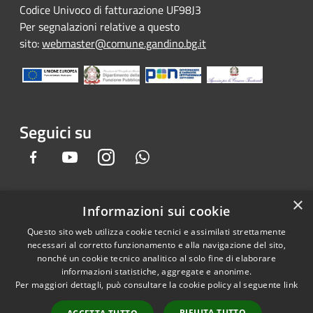
Codice Univoco di fatturazione UF98J3
Per segnalazioni relative a questo
sito:
webmaster@comune.gandino.bg.it
Seguici su
Facebook
Youtube
Instagram
Whatsapp
×
Informazioni sui cookie
RSS
Copyright © 2026 • Comune di
Questo sito web utilizza cookie tecnici e assimilati strettamente
Accessibilità
Gandino • Powered by
necessari al corretto funzionamento e alla navigazione del sito,
Privacy
Municipium
Accesso
•
nonché un cookie tecnico analitico al solo fine di elaborare
informazioni statistiche, aggregate e anonime.
Cookie
redazione
Per maggiori dettagli, può consultare la cookie policy al seguente
link
Mappa del sito
Credits
RIFIUTA TUTTO