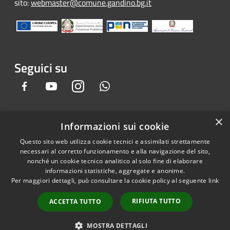
sito:
webmaster@comune.gandino.bg.it
Seguici su
Facebook
Youtube
Instagram
Whatsapp
×
Informazioni sui cookie
RSS
Copyright © 2026 • Comune di
Questo sito web utilizza cookie tecnici e assimilati strettamente
Accessibilità
Gandino • Powered by
necessari al corretto funzionamento e alla navigazione del sito,
Privacy
Municipium
Accesso
•
nonché un cookie tecnico analitico al solo fine di elaborare
informazioni statistiche, aggregate e anonime.
Cookie
redazione
Per maggiori dettagli, può consultare la cookie policy al seguente
link
Mappa del sito
Credits
RIFIUTA TUTTO
ACCETTA TUTTO
Dichiarazione e Feedback
accessibilità sito e app
MOSTRA DETTAGLI