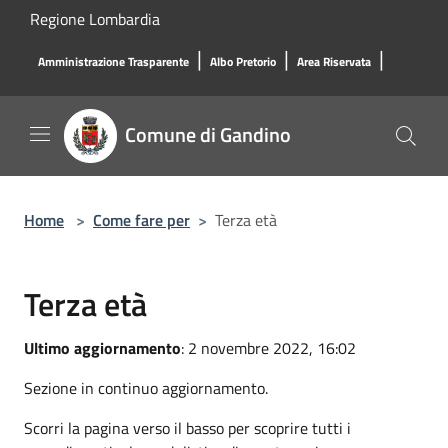
Salta al contenuto principale
Regione Lombardia
|
|
|
Amministrazione Trasparente
Albo Pretorio
Area Riservata
Comune di Gandino
Home
>
Come fare per
>
Terza età
Terza età
Ultimo aggiornamento
: 2 novembre 2022, 16:02
Sezione in continuo aggiornamento.
Scorri la pagina verso il basso per scoprire tutti i