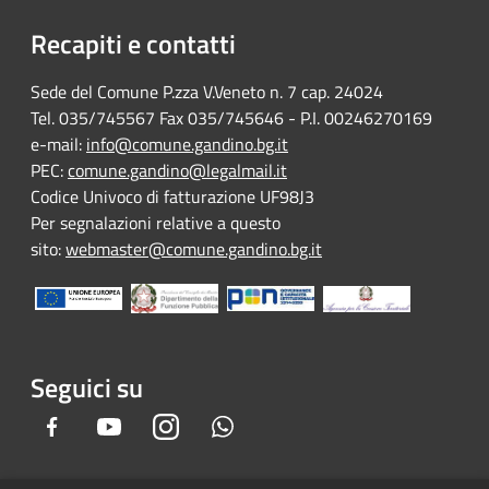
Recapiti e contatti
Sede del Comune P.zza V.Veneto n. 7 cap. 24024
Tel. 035/745567 Fax 035/745646 - P.I. 00246270169
e-mail:
info@comune.gandino.bg.it
PEC:
comune.gandino@legalmail.it
Codice Univoco di fatturazione UF98J3
Per segnalazioni relative a questo
sito:
webmaster@comune.gandino.bg.it
Seguici su
Facebook
Youtube
Instagram
Whatsapp