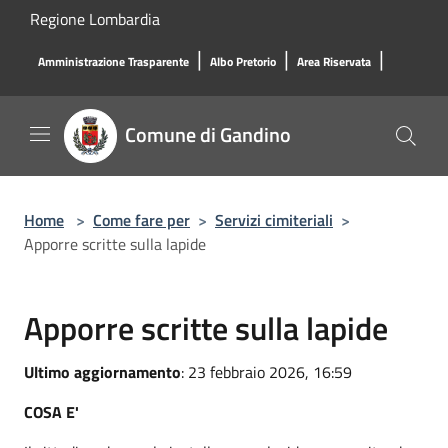
Salta al contenuto principale
Regione Lombardia
|
|
|
Amministrazione Trasparente
Albo Pretorio
Area Riservata
Comune di Gandino
Home
>
Come fare per
>
Servizi cimiteriali
>
Apporre scritte sulla lapide
Apporre scritte sulla lapide
Ultimo aggiornamento
: 23 febbraio 2026, 16:59
COSA E'