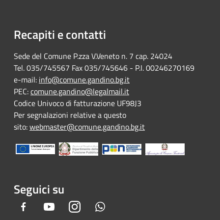
Recapiti e contatti
Sede del Comune P.zza V.Veneto n. 7 cap. 24024
Tel. 035/745567 Fax 035/745646 - P.I. 00246270169
e-mail:
info@comune.gandino.bg.it
PEC:
comune.gandino@legalmail.it
Codice Univoco di fatturazione UF98J3
Per segnalazioni relative a questo
sito:
webmaster@comune.gandino.bg.it
Seguici su
Facebook
Youtube
Instagram
Whatsapp