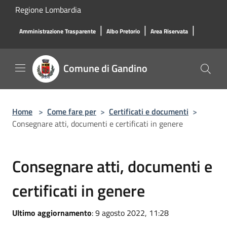
Salta al contenuto principale
Regione Lombardia
|
|
|
Amministrazione Trasparente
Albo Pretorio
Area Riservata
Comune di Gandino
Home
>
Come fare per
>
Certificati e documenti
>
Consegnare atti, documenti e certificati in genere
Consegnare atti, documenti e
certificati in genere
Ultimo aggiornamento
: 9 agosto 2022, 11:28