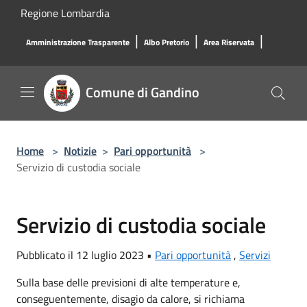
Salta al contenuto principale
Regione Lombardia
|
|
|
Amministrazione Trasparente
Albo Pretorio
Area Riservata
Comune di Gandino
Home
>
Notizie
>
Pari opportunità
>
Servizio di custodia sociale
Servizio di custodia sociale
Pubblicato il 12 luglio 2023 •
Pari opportunità
,
Servizi
Sulla base delle previsioni di alte temperature e,
conseguentemente, disagio da calore, si richiama