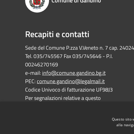
Comune di Gandino
Recapiti e contatti
Sede del Comune P.zza V.Veneto n. 7 cap. 2402
Tel. 035/745567 Fax 035/745646 - P.I.
00246270169
e-mail:
info@comune.gandino.bg.it
PEC:
comune.gandino@legalmail.it
Codice Univoco di fatturazione UF98J3
Per segnalazioni relative a questo
sito:
webmaster@comune.gandino.bg.it
Questo sito 
alla navig