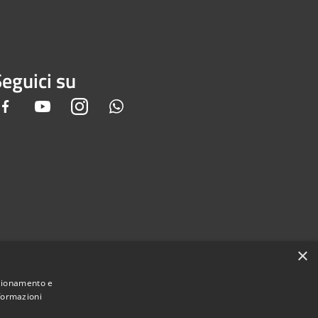
eguici su
Facebook
Youtube
Instagram
Whatsapp
×
nzionamento e
nformazioni