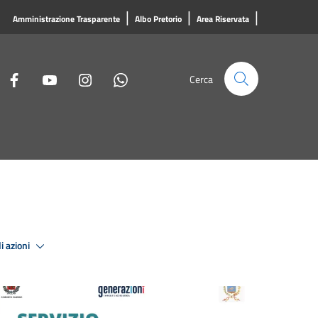
|
|
|
Amministrazione Trasparente
Albo Pretorio
Area Riservata
Cerca
i azioni