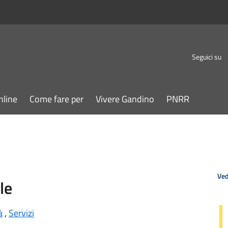
Seguici su
nline
Come fare per
Vivere Gandino
PNRR
Ved
le
à
,
Servizi